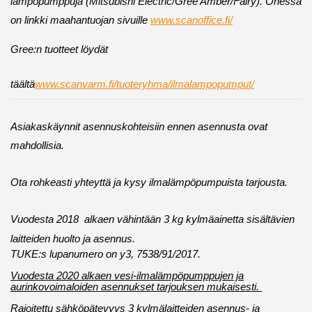
lämpöpumppuja (Mitsubishi Electric/Gree Amber/Fairy). Ohessa
on linkki maahantuojan sivuille
www.scanoffice.fi/
Gree:n tuotteet löydät
täältä
www.scanvarm.fi/tuoteryhma/ilmalampopumput/
Asiakaskäynnit asennuskohteisiin ennen asennusta ovat
mahdollisia.
Ota rohkeasti yhteyttä ja kysy ilmalämpöpumpuista tarjousta.
Vuodesta 2018 alk
aen vähintään 3 kg kylmäainetta sisältävien
laitteiden huolto ja asennus.
TUKE:s lupanumero on y3, 7538/91/2017.
Vuodesta 2020 alkaen vesi-ilmalämpöpumppujen ja
aurinkovoimaloiden asennukset tarjouksen mukaisesti.
Rajoitettu sähköpätevyys 3 kylmälaitteiden asennus- ja